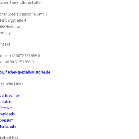
scher Spezialbaustoffe
scher Spezialbaustoffe GmbH
tenbergstraße 4
560 Heilsbronn
rmany
ntakt
one.: +49 9872 953 999-0
x: +49 9872 953 999-9
fo@fischer-spezialbaustoffe.de
tzliche Links
darfsrechner
odukte
ferenzen
wnloads
pressum
tenschutz
tglied bei