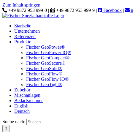
Zum Inhalt springen
+49 9872 953 999-0 |
+49 9872 953 999-9 |
Facebook
|
i
Startseite
Unternehmen
Referenzen
Produkte
Fischer GeoPower®
Fischer GeoPower IQ®
Fischer GeoCompact®
Fischer GeoSecure®
Fischer GeoSolid®
Fischer GeoFlow®
Fischer GeoFlow IQ®
Fischer GeoTight®
Zubehör
Mischanlagen
Bedarfsrechner
English
Deutsch
Suche nach: